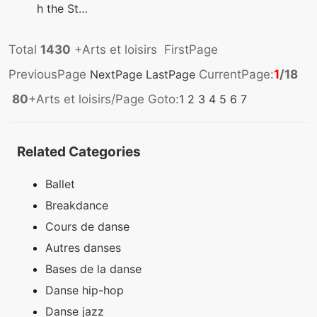
h the St…
Total
1430
+Arts et loisirs FirstPage
PreviousPage
NextPage
LastPage
CurrentPage:
1
/18
80
+Arts et loisirs/Page Goto:
1
2
3
4
5
6
7
Related Categories
Ballet
Breakdance
Cours de danse
Autres danses
Bases de la danse
Danse hip-hop
Danse jazz